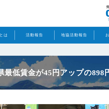
とは
活動報告
地協活動報告
県最低賃金が45円アップの898