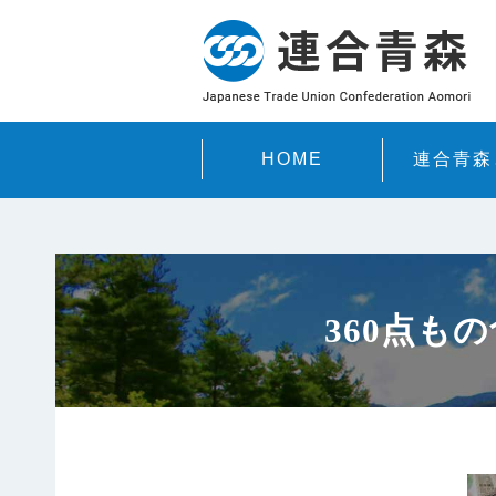
HOME
連合青森
360点も