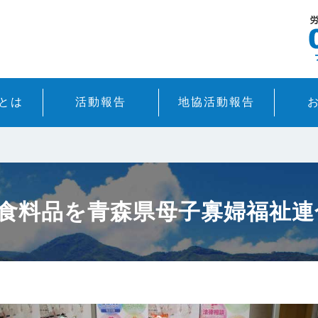
とは
活動報告
地協活動報告
の食料品を青森県母子寡婦福祉