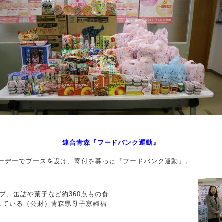
連合青森『フードバンク運動』
ーデーでブースを設け、寄付を募った『フードバンク運動』。
、缶詰や菓子など約360点もの食
をしている（公財）青森県母子寡婦福